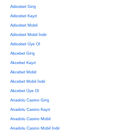
Adiosbet Giriş
Adiosbet Kayıt
Adiosbet Mobil
Adiosbet Mobil İndir
Adiosbet Üye Ol
Akcebet Giriş
Akcebet Kayıt
Akcebet Mobil
Akcebet Mobil İndir
Akcebet Üye Ol
Anadolu Casino Giriş
Anadolu Casino Kayıt
Anadolu Casino Mobil
Anadolu Casino Mobil İndir