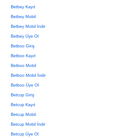
Betbey Kayıt
Betbey Mobil
Betbey Mobil İndir
Betbey Üye Ol
Betboo Giriş
Betboo Kayıt
Betboo Mobil
Betboo Mobil İndir
Betboo Üye Ol
Betcup Giriş
Betcup Kayıt
Betcup Mobil
Betcup Mobil İndir
Betcup Üye Ol