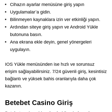
Cihazın ayarlar menüsüne giriş yapın
Uygulamalar’a gidin.
Bilinmeyen kaynaklara izin ver etkinliği yapın.
Ardından siteye giriş yapın ve Android Yükle
butonuna basın.
Ana ekrana ekle deyin, genel yönergeleri
uygulayın.
IOS Yükle menüsünden ise hızlı ve sorunsuz
erişim sağlayabilirsiniz. 7/24 güvenli giriş, kesintisiz
bağlantı ve yüksek bahis oranlarıyla daha çok
kazanın.
Betebet Casino Giriş