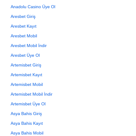
Anadolu Casino Üye Ol
Aresbet Giriş
Aresbet Kayıt
Aresbet Mobil
Aresbet Mobil İndir
Aresbet Üye Ol
Artemisbet Giriş
Artemisbet Kayıt
Artemisbet Mobil
Artemisbet Mobil İndir
Artemisbet Üye Ol
Asya Bahis Giriş
Asya Bahis Kayıt
Asya Bahis Mobil