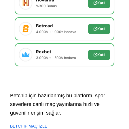
Katıl
%300 Bonus
Betroad
Katıl
4.000₺ + 1.000₺ bedava
Rexbet
Katıl
3.000₺ + 1.500₺ bedava
Betchip için hazırlanmış bu platform, spor
severlere canlı maç yayınlarına hızlı ve
güvenilir erişim sağlar.
BETCHIP MAÇ İZLE