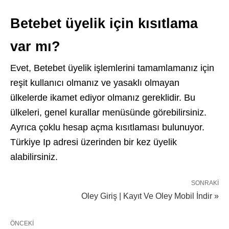
Betebet üyelik için kısıtlama
var mı?
Evet, Betebet üyelik işlemlerini tamamlamanız için
reşit kullanıcı olmanız ve yasaklı olmayan
ülkelerde ikamet ediyor olmanız gereklidir. Bu
ülkeleri, genel kurallar menüsünde görebilirsiniz.
Ayrıca çoklu hesap açma kısıtlaması bulunuyor.
Türkiye Ip adresi üzerinden bir kez üyelik
alabilirsiniz.
SONRAKI
Oley Giriş | Kayıt Ve Oley Mobil İndir »
ÖNCEKI