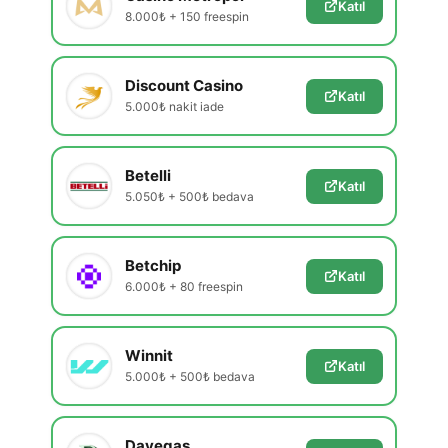
Katıl
8.000₺ + 150 freespin
Discount Casino
Katıl
5.000₺ nakit iade
Betelli
Katıl
5.050₺ + 500₺ bedava
Betchip
Katıl
6.000₺ + 80 freespin
Winnit
Katıl
5.000₺ + 500₺ bedava
Davegas