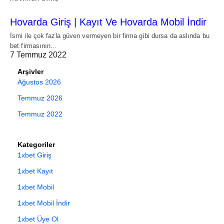
Hovarda Giriş | Kayıt Ve Hovarda Mobil İndir
İsmi ile çok fazla güven vermeyen bir firma gibi dursa da aslında bu
bet firmasının…
7 Temmuz 2022
Arşivler
Ağustos 2026
Temmuz 2026
Temmuz 2022
Kategoriler
1xbet Giriş
1xbet Kayıt
1xbet Mobil
1xbet Mobil İndir
1xbet Üye Ol