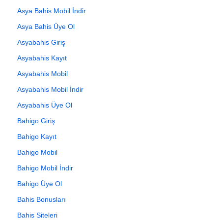
Asya Bahis Mobil İndir
Asya Bahis Üye Ol
Asyabahis Giriş
Asyabahis Kayıt
Asyabahis Mobil
Asyabahis Mobil İndir
Asyabahis Üye Ol
Bahigo Giriş
Bahigo Kayıt
Bahigo Mobil
Bahigo Mobil İndir
Bahigo Üye Ol
Bahis Bonusları
Bahis Siteleri