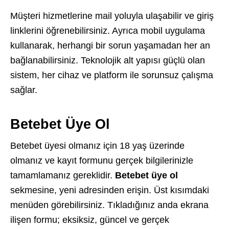
Müşteri hizmetlerine mail yoluyla ulaşabilir ve giriş
linklerini öğrenebilirsiniz. Ayrıca mobil uygulama
kullanarak, herhangi bir sorun yaşamadan her an
bağlanabilirsiniz. Teknolojik alt yapısı güçlü olan
sistem, her cihaz ve platform ile sorunsuz çalışma
sağlar.
Betebet Üye Ol
Betebet üyesi olmanız için 18 yaş üzerinde
olmanız ve kayıt formunu gerçek bilgilerinizle
tamamlamanız gereklidir.
Betebet üye ol
sekmesine, yeni adresinden erişin. Üst kısımdaki
menüden görebilirsiniz. Tıkladığınız anda ekrana
ilişen formu; eksiksiz, güncel ve gerçek