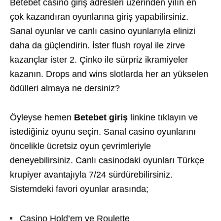
Betebet casino giriş adresleri üzerinden yılın en
çok kazandıran oyunlarına giriş yapabilirsiniz.
Sanal oyunlar ve canlı casino oyunlarıyla elinizi
daha da güçlendirin. İster flush royal ile zirve
kazançlar ister 2. Çinko ile sürpriz ikramiyeler
kazanın. Drops and wins slotlarda her an yükselen
ödülleri almaya ne dersiniz?
Öyleyse hemen
Betebet giriş
linkine tıklayın ve
istediğiniz oyunu seçin. Sanal casino oyunlarını
öncelikle ücretsiz oyun çevrimleriyle
deneyebilirsiniz. Canlı casinodaki oyunları Türkçe
krupiyer avantajıyla 7/24 sürdürebilirsiniz.
Sistemdeki favori oyunlar arasında;
Casino Hold’em ve Roulette