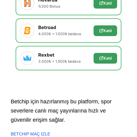
Katıl
%300 Bonus
Betroad
Katıl
4.000₺ + 1.000₺ bedava
Rexbet
Katıl
3.000₺ + 1.500₺ bedava
Betchip için hazırlanmış bu platform, spor
severlere canlı maç yayınlarına hızlı ve
güvenilir erişim sağlar.
BETCHIP MAÇ İZLE