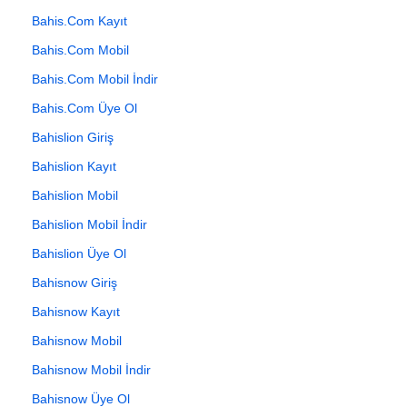
Bahis.Com Kayıt
Bahis.Com Mobil
Bahis.Com Mobil İndir
Bahis.Com Üye Ol
Bahislion Giriş
Bahislion Kayıt
Bahislion Mobil
Bahislion Mobil İndir
Bahislion Üye Ol
Bahisnow Giriş
Bahisnow Kayıt
Bahisnow Mobil
Bahisnow Mobil İndir
Bahisnow Üye Ol