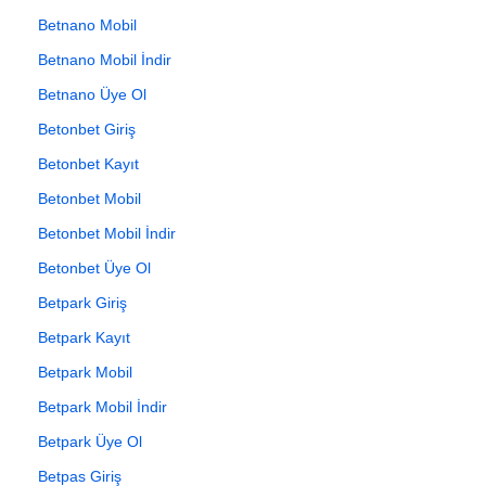
Betnano Mobil
Betnano Mobil İndir
Betnano Üye Ol
Betonbet Giriş
Betonbet Kayıt
Betonbet Mobil
Betonbet Mobil İndir
Betonbet Üye Ol
Betpark Giriş
Betpark Kayıt
Betpark Mobil
Betpark Mobil İndir
Betpark Üye Ol
Betpas Giriş