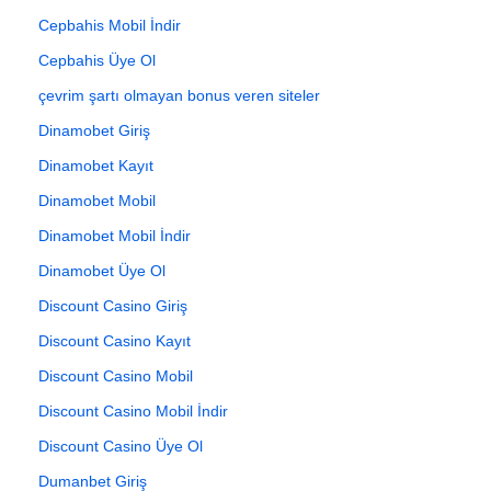
Cepbahis Mobil İndir
Cepbahis Üye Ol
çevrim şartı olmayan bonus veren siteler
Dinamobet Giriş
Dinamobet Kayıt
Dinamobet Mobil
Dinamobet Mobil İndir
Dinamobet Üye Ol
Discount Casino Giriş
Discount Casino Kayıt
Discount Casino Mobil
Discount Casino Mobil İndir
Discount Casino Üye Ol
Dumanbet Giriş