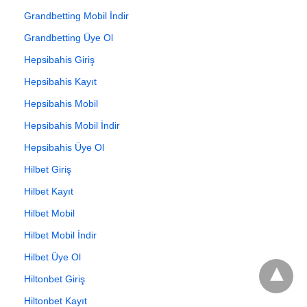
Grandbetting Mobil İndir
Grandbetting Üye Ol
Hepsibahis Giriş
Hepsibahis Kayıt
Hepsibahis Mobil
Hepsibahis Mobil İndir
Hepsibahis Üye Ol
Hilbet Giriş
Hilbet Kayıt
Hilbet Mobil
Hilbet Mobil İndir
Hilbet Üye Ol
Hiltonbet Giriş
Hiltonbet Kayıt