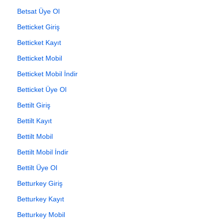
Betsat Üye Ol
Betticket Giriş
Betticket Kayıt
Betticket Mobil
Betticket Mobil İndir
Betticket Üye Ol
Bettilt Giriş
Bettilt Kayıt
Bettilt Mobil
Bettilt Mobil İndir
Bettilt Üye Ol
Betturkey Giriş
Betturkey Kayıt
Betturkey Mobil