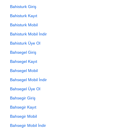
Bahisturk Giriş
Bahisturk Kayıt
Bahisturk Mobil
Bahisturk Mobil İndir
Bahisturk Üye Ol
Bahsegel Giriş
Bahsegel Kayıt
Bahsegel Mobil
Bahsegel Mobil İndir
Bahsegel Üye Ol
Bahsegir Giriş
Bahsegir Kayıt
Bahsegir Mobil
Bahsegir Mobil İndir