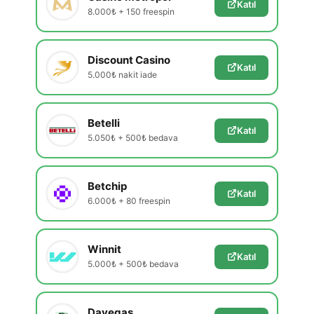
Katıl
8.000₺ + 150 freespin
Discount Casino
Katıl
5.000₺ nakit iade
Betelli
Katıl
5.050₺ + 500₺ bedava
Betchip
Katıl
6.000₺ + 80 freespin
Winnit
Katıl
5.000₺ + 500₺ bedava
Davegas