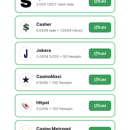
Katıl
2.000 USDT nakit iade
Casher
Katıl
5.000₺ iade + 1.000₺ risksiz
Jokera
Katıl
3.000₺ %200 + 50 freespin
CasinoMaxi
Katıl
6.500₺ + 150 freespin
Hitpot
Katıl
5.000₺ + 100 freespin
Casino Metropol