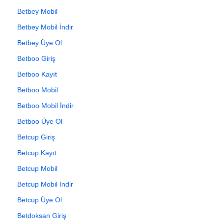
Betbey Mobil
Betbey Mobil İndir
Betbey Üye Ol
Betboo Giriş
Betboo Kayıt
Betboo Mobil
Betboo Mobil İndir
Betboo Üye Ol
Betcup Giriş
Betcup Kayıt
Betcup Mobil
Betcup Mobil İndir
Betcup Üye Ol
Betdoksan Giriş