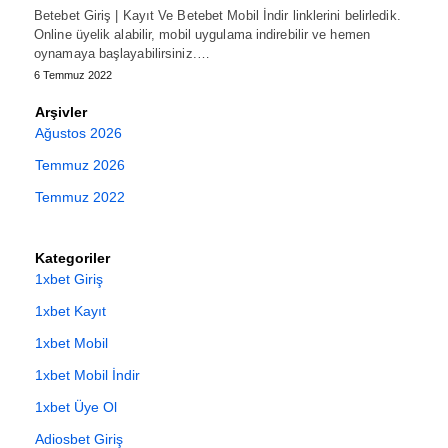
Betebet Giriş | Kayıt Ve Betebet Mobil İndir linklerini belirledik.
Online üyelik alabilir, mobil uygulama indirebilir ve hemen
oynamaya başlayabilirsiniz.…
6 Temmuz 2022
Arşivler
Ağustos 2026
Temmuz 2026
Temmuz 2022
Kategoriler
1xbet Giriş
1xbet Kayıt
1xbet Mobil
1xbet Mobil İndir
1xbet Üye Ol
Adiosbet Giriş