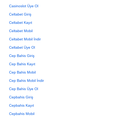
Casinoslot Üye Ol
Celtabet Giriş
Celtabet Kayıt
Celtabet Mobil
Celtabet Mobil İndir
Celtabet Üye Ol
Cep Bahis Giriş
Cep Bahis Kayıt
Cep Bahis Mobil
Cep Bahis Mobil İndir
Cep Bahis Üye Ol
Cepbahis Giriş
Cepbahis Kayıt
Cepbahis Mobil