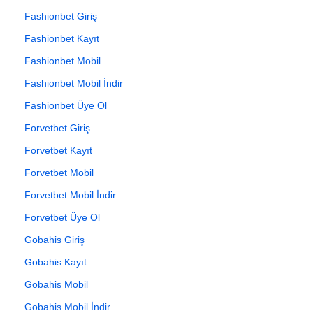
Fashionbet Giriş
Fashionbet Kayıt
Fashionbet Mobil
Fashionbet Mobil İndir
Fashionbet Üye Ol
Forvetbet Giriş
Forvetbet Kayıt
Forvetbet Mobil
Forvetbet Mobil İndir
Forvetbet Üye Ol
Gobahis Giriş
Gobahis Kayıt
Gobahis Mobil
Gobahis Mobil İndir