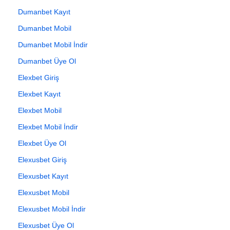
Dumanbet Kayıt
Dumanbet Mobil
Dumanbet Mobil İndir
Dumanbet Üye Ol
Elexbet Giriş
Elexbet Kayıt
Elexbet Mobil
Elexbet Mobil İndir
Elexbet Üye Ol
Elexusbet Giriş
Elexusbet Kayıt
Elexusbet Mobil
Elexusbet Mobil İndir
Elexusbet Üye Ol