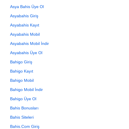
Asya Bahis Üye Ol
Asyabahis Giriş
Asyabahis Kayıt
Asyabahis Mobil
Asyabahis Mobil İndir
Asyabahis Üye Ol
Bahigo Giriş
Bahigo Kayıt
Bahigo Mobil
Bahigo Mobil İndir
Bahigo Üye Ol
Bahis Bonusları
Bahis Siteleri
Bahis.Com Giriş