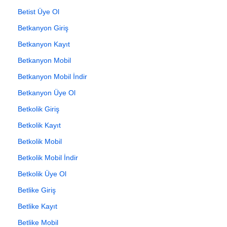
Betist Üye Ol
Betkanyon Giriş
Betkanyon Kayıt
Betkanyon Mobil
Betkanyon Mobil İndir
Betkanyon Üye Ol
Betkolik Giriş
Betkolik Kayıt
Betkolik Mobil
Betkolik Mobil İndir
Betkolik Üye Ol
Betlike Giriş
Betlike Kayıt
Betlike Mobil