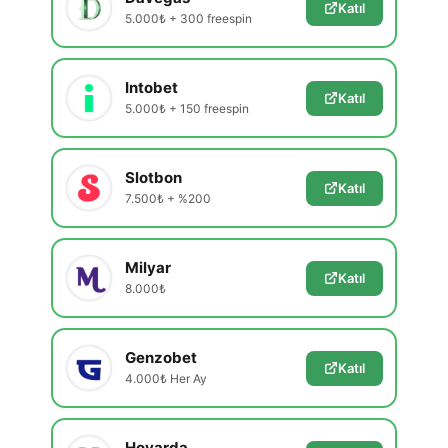
Katıl
5.000₺ + 300 freespin
Intobet
Katıl
5.000₺ + 150 freespin
Slotbon
Katıl
7.500₺ + %200
Milyar
Katıl
8.000₺
Genzobet
Katıl
4.000₺ Her Ay
Hovarda